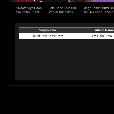
A Raater Aye Gaan
Jete Hobe Koto Dur
Megh Jomlei Bristi H
Asa Potho Chahi
Vhorer Kundokoli
Jani Na Keno Je Valo
Song Name
Album Name
Dekhi Koto Kadte Paro
Jete Hobe Koto 